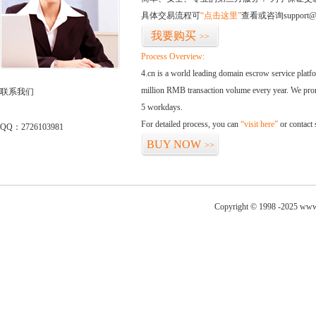
具体交易流程可
“点击这里”
查看或咨询support@
我要购买
>>
Process Overview:
4.cn is a world leading domain escrow service plat
million RMB transaction volume every year. We promi
联系我们
5 workdays.
For detailed process, you can
“visit here”
or contact
QQ：2726103981
BUY NOW
>>
Copyright © 1998 -2025 www.